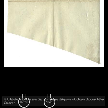
© Biblioteca Diocesana San Tommaso d'Aquino - Archivio Diocesi Alife-
Caiazzo