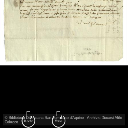
© Biblioteca Diocesana San Tommaso d'Aquino - Archivio Diocesi Alife-
Caiazzo