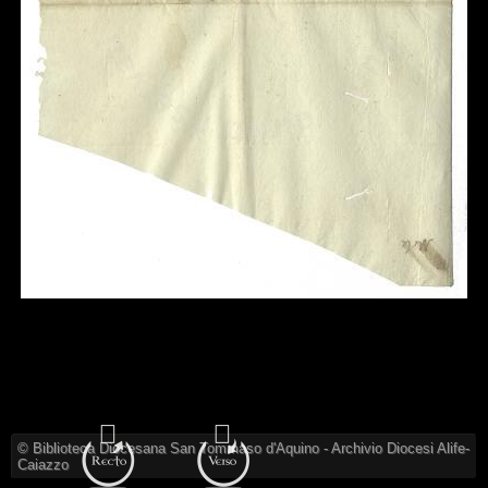
© Biblioteca Diocesana San Tommaso d'Aquino - Archivio Diocesi Alife-
Caiazzo