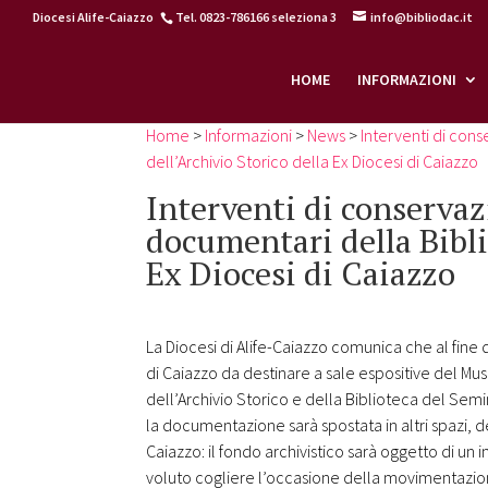
Diocesi Alife-Caiazzo
Tel. 0823-786166 seleziona 3
info@bibliodac.it
HOME
INFORMAZIONI
Home
>
Informazioni
>
News
>
Interventi di con
dell’Archivio Storico della Ex Diocesi di Caiazzo
Interventi di conservaz
documentari della Bibli
Ex Diocesi di Caiazzo
La Diocesi di Alife-Caiazzo comunica che al fine 
di Caiazzo da destinare a sale espositive del M
dell’Archivio Storico e della Biblioteca del Semina
la documentazione sarà spostata in altri spazi, 
Caiazzo: il fondo archivistico sarà oggetto di un 
voluto cogliere l’occasione della movimentazio