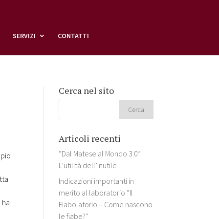
SERVIZI
CONTATTI
Cerca nel sito
Articoli recenti
“Dal Matese al Mondo 3.0”
opio
L’utilità dell’inutile
tta
Indicazioni importanti in
merito al laboratorio “Il
o ha
Fiabolatorio – Come nascono
le fiabe?”