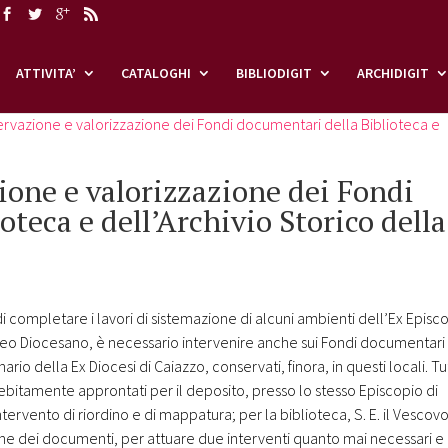
ATTIVITA’
CATALOGHI
BIBLIODIGIT
ARCHIDIGIT
servazione e valorizzazione dei Fondi documentari della Biblioteca e
ione e valorizzazione dei Fondi
oteca e dell’Archivio Storico della
di completare i lavori di sistemazione di alcuni ambienti dell’Ex Episc
useo Diocesano, è necessario intervenire anche sui Fondi documentari
rio della Ex Diocesi di Caiazzo, conservati, finora, in questi locali. Tu
debitamente approntati per il deposito, presso lo stesso Episcopio di
intervento di riordino e di mappatura; per la biblioteca, S. E. il Vescov
ne dei documenti, per attuare due interventi quanto mai necessari e