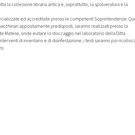
utta la collezione libraria antica e, soprattutto, la spolveratura e la
 specializzate ed accreditate presso le competenti Soprintendenze. Qu
 macchinari appositamente predisposti, saranno realizzati presso la
te Matese, onde evitare lo stoccaggio nel laboratorio della Ditta
 interventi di inventario e di disinfestazione, i testi saranno poi ricolloca
zo.