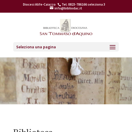
Diocesi Alife-Caiazzo
Tel. 0823-786166 seleziona 3
info@bibliodac.it
Seleziona una pagina
Home
>
Biblioteca