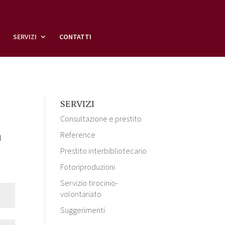
SERVIZI
CONTATTI
SERVIZI
Consultazione e prestito
Reference
l
Prestito interbibliotecario
Fotoriproduzioni
Servizio tirocinio-
volontariato
Suggerimenti