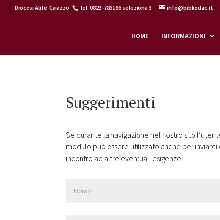
Diocesi Alife-Caiazzo
Tel. 0823-786166 seleziona 3
info@bibliodac.it
HOME
INFORMAZIONI
Home
>
Suggerimenti
Suggerimenti
Se durante la navigazione nel nostro sito l’utente
modulo può essere utilizzato anche per inviarci de
incontro ad altre eventuali esigenze.