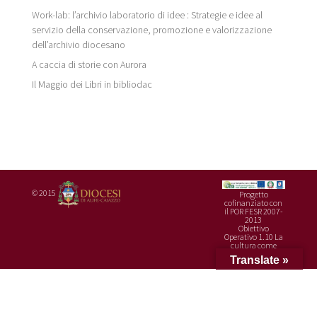
Work-lab: l’archivio laboratorio di idee : Strategie e idee al
servizio della conservazione, promozione e valorizzazione
dell’archivio diocesano
A caccia di storie con Aurora
Il Maggio dei Libri in bibliodac
© 2015
Progetto
cofinanziato con
il POR FESR 2007-
2013
Obiettivo
Operativo 1.10 La
cultura come
risorsa
Translate »