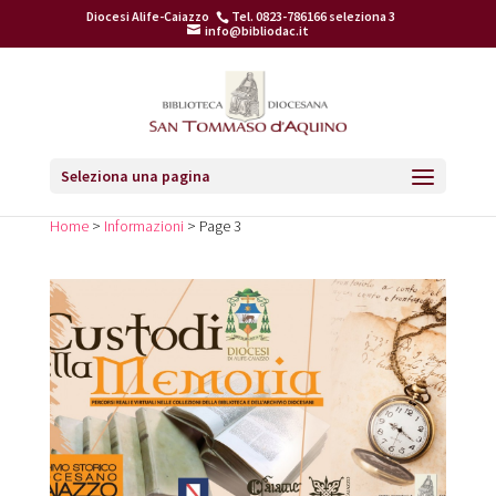
Diocesi Alife-Caiazzo
Tel. 0823-786166 seleziona 3
info@bibliodac.it
Seleziona una pagina
Home
>
Informazioni
> Page 3