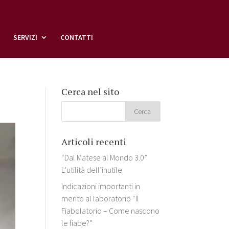
SERVIZI
CONTATTI
Cerca nel sito
Articoli recenti
“Dal Matese al Mondo 3.0”
L’utilità dell’inutile
Indicazioni importanti in
merito al laboratorio “Il
Fiabolatorio – Come nascono
le fiabe?”