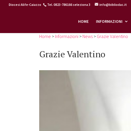
Diocesi Alife-Caiazzo
Tel. 0823-786166 seleziona 3
info@bibliodac.it
HOME
INFORMAZIONI
Home
>
Informazioni
>
News
>
Grazie Valentino
Grazie Valentino