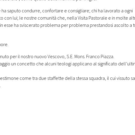
he ha saputo condurre, confortare e consigliare; chi ha lavorato a ogni
atto con lui; le nostre comunità che, nella Visita Pastorale e in molte alt
 in esse ha sviscerato problema per problema prestandosi ascolto a tu
uore.
nuto per il nostro nuovo Vescovo, S.E. Mons. Franco Piazza.
aggio un concetto che alcuni teologi applicano al significato dell’ult
timone come tra due staffette della stessa squadra, il cui vissuto sa 
.