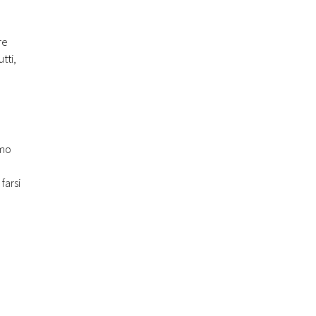
re
tti,
imo
farsi