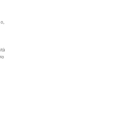
lo,
ità
Dio