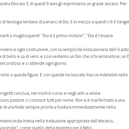
ostra Diocesi. E di questi 9 anni gli esprimiamo un grazie sincero. Per
i di teologia tentano di parlarci di Dio. E in mezz
o a questi c’è il Vange
onanti o magliloquenti: “Dio è il primo motore”; “Dio è l’essere
nsiero e ogni costruzione, con la semplicità rivoluzionaria dell’icastic
 di bello e sa di vero: e così vediamo un Dio che si fa seminatore; un 
sericordioso e ci attende ogni giorno.
 molto a queste figure. E con queste ha lasciato tracce indelebili nelle
getti conclusi, nei molti in corso e negli altri a venire.
 buon pastore ci conosce tutti per nome. Non si è mai fermato a una
re di una fede sempre pronta a tradursi immediatamente nella
misericordia intesa nella traduzione appropriata dall’ebraico,
viscerale”, come quello della mamma per il figlio.