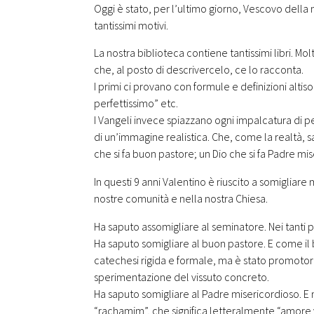
Oggi è stato, per l’ultimo giorno, Vescovo della n
tantissimi motivi.
La nostra biblioteca contiene tantissimi libri. Molt
che, al posto di descrivercelo, ce lo racconta.
I primi ci provano con formule e definizioni altis
perfettissimo” etc.
I Vangeli invece spiazzano ogni impalcatura di pe
di un’immagine realistica. Che, come la realtà, sa
che si fa buon pastore; un Dio che si fa Padre mi
In questi 9 anni Valentino è riuscito a somigliare
nostre comunità e nella nostra Chiesa.
Ha saputo assomigliare al seminatore. Nei tanti pro
Ha saputo somigliare al buon pastore. E come il
catechesi rigida e formale, ma è stato promoto
sperimentazione del vissuto concreto.
Ha saputo somigliare al Padre misericordioso. E 
“rachamim”, che significa letteralmente “amore 