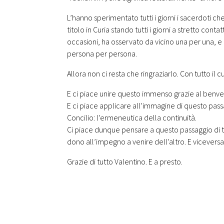
L’hanno sperimentato tutti i giorni i sacerdoti c
titolo in Curia stando tutti i giorni a stretto cont
occasioni, ha osservato da vicino una per una, e
persona per persona.
Allora non ci resta che ringraziarlo. Con tutto il c
E ci piace unire questo immenso grazie al benve
E ci piace applicare all’immagine di questo pass
Concilio: l’ermeneutica della continuità.
Ci piace dunque pensare a questo passaggio di tes
dono all’impegno a venire dell’altro. E viceversa
Grazie di tutto Valentino. E a presto.