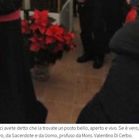
, ci avete detto che la trovate un posto bello, aperto e vivo. Se è vero
o, da Sacerdote e da Uomo, profuso da Mons. Valentino Di Cerbo.