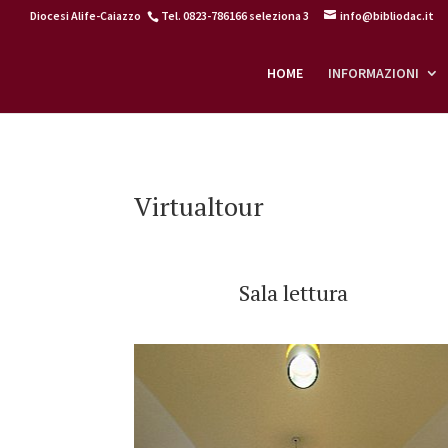
Diocesi Alife-Caiazzo
Tel. 0823-786166 seleziona 3
info@bibliodac.it
HOME
INFORMAZIONI
Home
>
Virtualtour
Virtualtour
Sala lettura