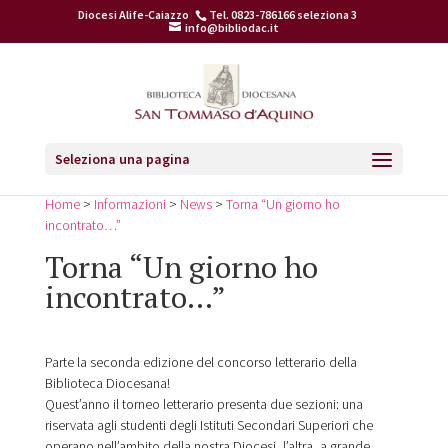
Diocesi Alife-Caiazzo
Tel. 0823-786166 seleziona 3
info@bibliodac.it
Seleziona una pagina
Home
>
Informazioni
>
News
>
Torna “Un giorno ho
incontrato…”
Torna “Un giorno ho
incontrato…”
Parte la seconda edizione del concorso letterario della
Biblioteca Diocesana!
Quest’anno il torneo letterario presenta due sezioni: una
riservata agli studenti degli Istituti Secondari Superiori che
operano nell’ambito della nostra Diocesi, l’altra, a grande