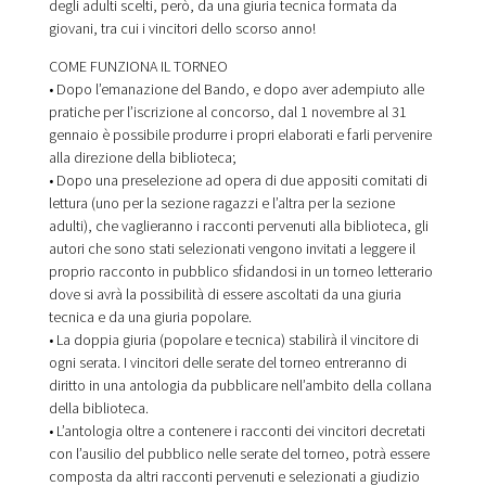
degli adulti scelti, però, da una giuria tecnica formata da
giovani, tra cui i vincitori dello scorso anno!
COME FUNZIONA IL TORNEO
• Dopo l’emanazione del Bando, e dopo aver adempiuto alle
pratiche per l’iscrizione al concorso, dal 1 novembre al 31
gennaio è possibile produrre i propri elaborati e farli pervenire
alla direzione della biblioteca;
• Dopo una preselezione ad opera di due appositi comitati di
lettura (uno per la sezione ragazzi e l’altra per la sezione
adulti), che vaglieranno i racconti pervenuti alla biblioteca, gli
autori che sono stati selezionati vengono invitati a leggere il
proprio racconto in pubblico sfidandosi in un torneo letterario
dove si avrà la possibilità di essere ascoltati da una giuria
tecnica e da una giuria popolare.
• La doppia giuria (popolare e tecnica) stabilirà il vincitore di
ogni serata. I vincitori delle serate del torneo entreranno di
diritto in una antologia da pubblicare nell’ambito della collana
della biblioteca.
• L’antologia oltre a contenere i racconti dei vincitori decretati
con l’ausilio del pubblico nelle serate del torneo, potrà essere
composta da altri racconti pervenuti e selezionati a giudizio